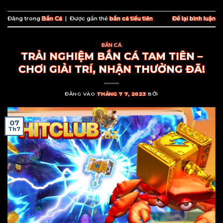
Đăng trong
Bắn Cá
|
Được gắn thẻ
bắn cá tiểu tiên
Để lại bình luận
BẮN CÁ
TRẢI NGHIỆM BẮN CÁ TAM TIÊN –
CHƠI GIẢI TRÍ, NHẬN THƯỞNG ĐÃ!
ĐĂNG VÀO
THÁNG 7 7, 2023
BỞI
07
Th7