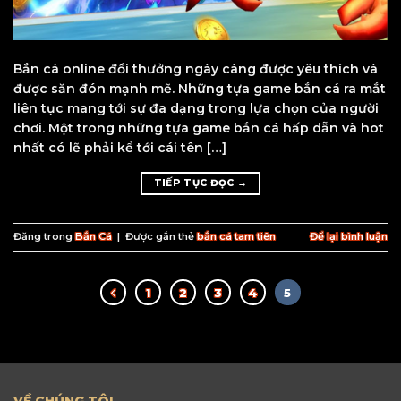
Bắn cá online đổi thưởng ngày càng được yêu thích và
được săn đón mạnh mẽ. Những tựa game bắn cá ra mắt
liên tục mang tới sự đa dạng trong lựa chọn của người
chơi. Một trong những tựa game bắn cá hấp dẫn và hot
nhất có lẽ phải kể tới cái tên […]
TIẾP TỤC ĐỌC
→
Đăng trong
Bắn Cá
|
Được gắn thẻ
bắn cá tam tiên
Để lại bình luận
1
2
3
4
5