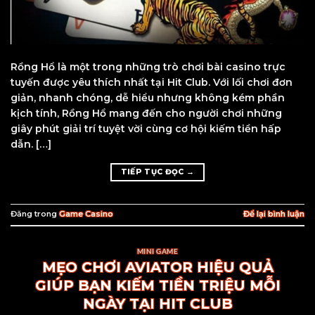
Rồng Hổ là một trong những trò chơi bài casino trực
tuyến được yêu thích nhất tại Hit Club. Với lối chơi đơn
giản, nhanh chóng, dễ hiểu nhưng không kém phần
kịch tính, Rồng Hổ mang đến cho người chơi những
giây phút giải trí tuyệt vời cùng cơ hội kiếm tiền hấp
dẫn. […]
TIẾP TỤC ĐỌC
→
Đăng trong
Game Casino
Để lại bình luận
MINI GAME
MẸO CHƠI AVIATOR HIỆU QUẢ
GIÚP BẠN KIẾM TIỀN TRIỆU MỖI
NGÀY TẠI HIT CLUB