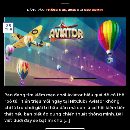
ĐĂNG VÀO
THÁNG 6 25, 2025
BỞI
SEO ADMIN
25
Th6
Bạn đang tìm kiếm mẹo chơi Aviator hiệu quả để có thể
“bỏ túi” tiền triệu mỗi ngày tại HitClub? Aviator không
chỉ là trò chơi giải trí hấp dẫn mà còn là cơ hội kiếm tiền
thật nếu bạn biết áp dụng chiến thuật thông minh. Bài
viết dưới đây sẽ bật mí cho […]