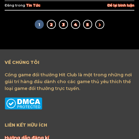
Đăng trong
Tin Tức
Để lại bình luận
1
2
3
4
5
VỀ CHÚNG TÔI
Cổng game đổi thưởng Hit Club là một trong những nơi
giải trí hàng đầu dành cho các game thủ yêu thích thể
loại game đổi thưởng trực tuyến.
LIÊN KẾT HỮU ÍCH
Hướng dẫn đăng kí