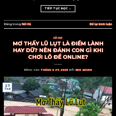
TIẾP TỤC ĐỌC
→
Đăng trong
Nổ Hũ
Để lại bình luận
SỔ MƠ
MƠ THẤY LŨ LỤT LÀ ĐIỀM LÀNH
HAY DỮ? NÊN ĐÁNH CON GÌ KHI
CHƠI LÔ ĐỀ ONLINE?
ĐĂNG VÀO
THÁNG 6 27, 2025
BỞI
SEO ADMIN
27
Th6