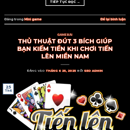
TIẾP TỤC ĐỌC
→
Đăng trong
Mini game
Để lại bình luận
GAME BÀI
THỦ THUẬT ĐÚT 3 BÍCH GIÚP
BẠN KIẾM TIỀN KHI CHƠI TIẾN
LÊN MIỀN NAM
ĐĂNG VÀO
THÁNG 6 25, 2025
BỞI
SEO ADMIN
25
Th6