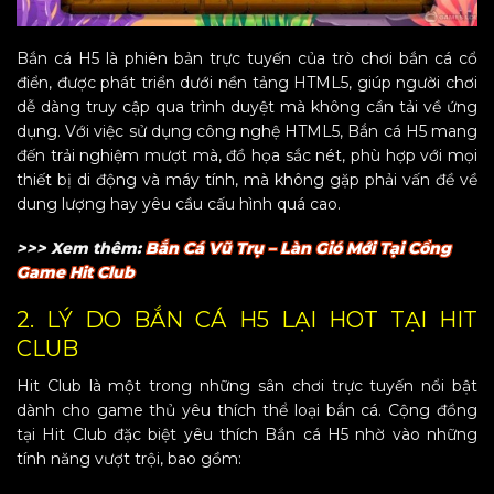
Bắn cá H5 là phiên bản trực tuyến của trò chơi bắn cá cổ
điển, được phát triển dưới nền tảng HTML5, giúp người chơi
dễ dàng truy cập qua trình duyệt mà không cần tải về ứng
dụng. Với việc sử dụng công nghệ HTML5, Bắn cá H5 mang
đến trải nghiệm mượt mà, đồ họa sắc nét, phù hợp với mọi
thiết bị di động và máy tính, mà không gặp phải vấn đề về
dung lượng hay yêu cầu cấu hình quá cao.
>>> Xem thêm:
Bắn Cá Vũ Trụ – Làn Gió Mới Tại Cổng
Game Hit Club
2. LÝ DO BẮN CÁ H5 LẠI HOT TẠI HIT
CLUB
Hit Club là một trong những sân chơi trực tuyến nổi bật
dành cho game thủ yêu thích thể loại bắn cá. Cộng đồng
tại Hit Club đặc biệt yêu thích Bắn cá H5 nhờ vào những
tính năng vượt trội, bao gồm: