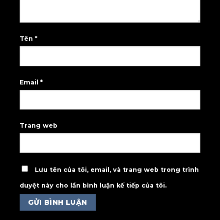
Tên
*
Email
*
Trang web
Lưu tên của tôi, email, và trang web trong trình
duyệt này cho lần bình luận kế tiếp của tôi.