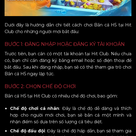
Dưới đây là hướng dẫn chi tiết cách chơi Bắn cá H5 tại Hit
Club cho những người mới bắt đầu:
BƯỚC 1: ĐĂNG NHẬP HOẶC ĐĂNG KÝ TÀI KHOẢN
Trước tiên, bạn cần có một tài khoản tại Hit Club. Nếu chưa
có, bạn chỉ cần đăng ký bằng email hoặc số điện thoại để
bắt đầu. Sau khi đăng nhập, bạn sẽ có thể tham gia trò chơi
Bắn cá H5 ngay lập tức.
BƯỚC 2: CHỌN CHẾ ĐỘ CHƠI
Bắn cá H5 tại Hit Club có nhiều chế độ chơi, bao gồm:
Chế độ chơi cá nhân
: Đây là chế độ dễ dàng và thích
hợp cho người mới chơi, bạn sẽ bắn cá một mình và
nhận điểm số dựa trên số lượng cá tiêu diệt.
Chế độ đấu đội
: Đây là chế độ hấp dẫn, bạn sẽ tham gia