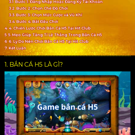
3.1
Bước 1: Đăng Nhập Hoặc Đăng Ký Tài Khoản
3.2
Bước 2: Chọn Chế Độ Chơi
3.3
Bước 3: Chọn Mức Cược và Vũ Khí
3.4
Bước 4: Bắt Đầu Chơi
4
4. Chiến Lược Chơi Bắn Cá H5 Tại Hit Club
5
5. Mẹo Giúp Tăng Tỉ Lệ Thắng Trong Bắn Cá H5
6
6. Lý Do Nên Chơi Bắn Cá H5 Tại Hit Club
7
Kết Luận
1. BẮN CÁ H5 LÀ GÌ?