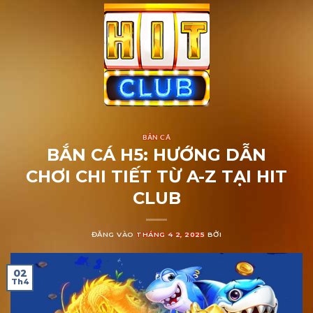
Bỏ
qua
nội
dung
BẮN CÁ
BẮN CÁ H5: HƯỚNG DẪN
CHƠI CHI TIẾT TỪ A-Z TẠI HIT
CLUB
ĐĂNG VÀO
THÁNG 4 2, 2025
BỞI
02
Th4