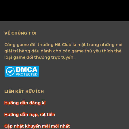
VỀ CHÚNG TÔI
Cổng game đổi thưởng Hit Club là một trong những nơi
giải trí hàng đầu dành cho các game thủ yêu thích thể
loại game đổi thưởng trực tuyến.
LIÊN KẾT HỮU ÍCH
Hướng dẫn đăng kí
Hướng dẫn nạp, rút tiền
Cập nhật khuyến mãi mới nhất