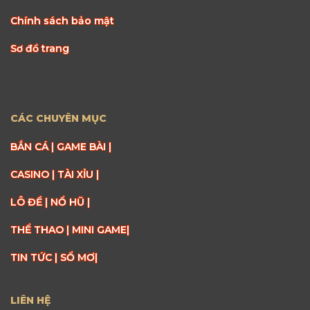
Chính sách bảo mật
Sơ đồ trang
CÁC CHUYÊN MỤC
BẮN CÁ |
GAME BÀI |
CASINO |
TÀI XỈU |
LÔ ĐỀ |
NỔ HŨ |
THỂ THAO |
MINI GAME|
TIN TỨC |
SỔ MƠ|
LIÊN HỆ