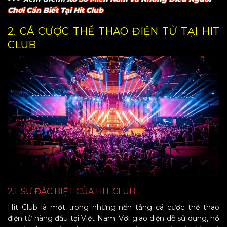
Chơi Cần Biết Tại Hit Club
2. CÁ CƯỢC THỂ THAO ĐIỆN TỬ TẠI HIT
CLUB
2.1. SỰ ĐẶC BIỆT CỦA HIT CLUB
Hit Club là một trong những nền tảng cá cược thể thao
điện tử hàng đầu tại Việt Nam. Với giao diện dễ sử dụng, hỗ