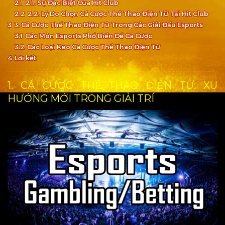
2.1
2.1. Sự Đặc Biệt Của Hit Club
2.2
2.2. Lý Do Chọn Cá Cược Thể Thao Điện Tử Tại Hit Club
3
3. Cá Cược Thể Thao Điện Tử Trong Các Giải Đấu Esports
3.1
Các Môn Esports Phổ Biến Để Cá Cược
3.2
Các Loại Kèo Cá Cược Thể Thao Điện Tử
4
Lời kết
1. CÁ CƯỢC THỂ THAO ĐIỆN TỬ: XU
HƯỚNG MỚI TRONG GIẢI TRÍ