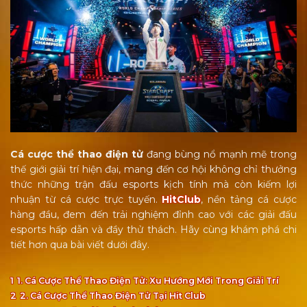
Cá cược thể thao điện tử
đang bùng nổ mạnh mẽ trong
thế giới giải trí hiện đại, mang đến cơ hội không chỉ thưởng
thức những trận đấu esports kịch tính mà còn kiếm lợi
nhuận từ cá cược trực tuyến.
HitClub
, nền tảng cá cược
hàng đầu, đem đến trải nghiệm đỉnh cao với các giải đấu
esports hấp dẫn và đầy thử thách. Hãy cùng khám phá chi
tiết hơn qua bài viết dưới đây.
1
1. Cá Cược Thể Thao Điện Tử: Xu Hướng Mới Trong Giải Trí
2
2. Cá Cược Thể Thao Điện Tử Tại Hit Club