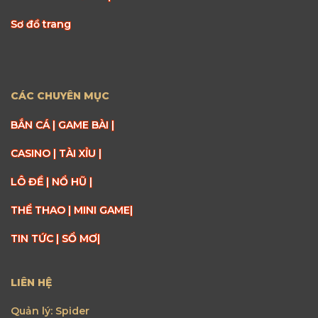
Sơ đồ trang
CÁC CHUYÊN MỤC
BẮN CÁ |
GAME BÀI |
CASINO |
TÀI XỈU |
LÔ ĐỀ |
NỔ HŨ |
THỂ THAO |
MINI GAME|
TIN TỨC |
SỔ MƠ|
LIÊN HỆ
Quản lý: Spider