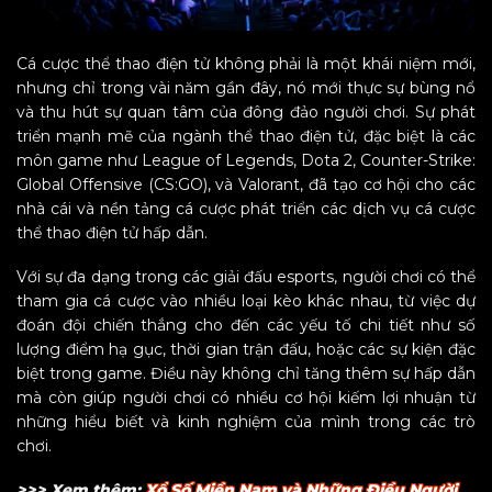
Cá cược thể thao điện tử không phải là một khái niệm mới,
nhưng chỉ trong vài năm gần đây, nó mới thực sự bùng nổ
và thu hút sự quan tâm của đông đảo người chơi. Sự phát
triển mạnh mẽ của ngành thể thao điện tử, đặc biệt là các
môn game như League of Legends, Dota 2, Counter-Strike:
Global Offensive (CS:GO), và Valorant, đã tạo cơ hội cho các
nhà cái và nền tảng cá cược phát triển các dịch vụ cá cược
thể thao điện tử hấp dẫn.
Với sự đa dạng trong các giải đấu esports, người chơi có thể
tham gia cá cược vào nhiều loại kèo khác nhau, từ việc dự
đoán đội chiến thắng cho đến các yếu tố chi tiết như số
lượng điểm hạ gục, thời gian trận đấu, hoặc các sự kiện đặc
biệt trong game. Điều này không chỉ tăng thêm sự hấp dẫn
mà còn giúp người chơi có nhiều cơ hội kiếm lợi nhuận từ
những hiểu biết và kinh nghiệm của mình trong các trò
chơi.
>>> Xem thêm:
Xổ Số Miền Nam và Những Điều Người