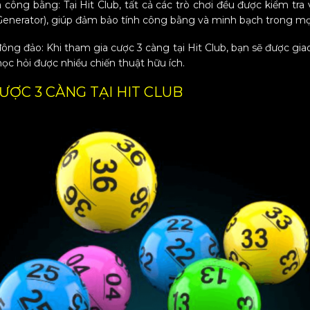
công bằng: Tại Hit Club, tất cả các trò chơi đều được kiểm tra
rator), giúp đảm bảo tính công bằng và minh bạch trong mọi
ông đảo: Khi tham gia cược 3 càng tại Hit Club, bạn sẽ được gia
ọc hỏi được nhiều chiến thuật hữu ích.
ƯỢC 3 CÀNG TẠI HIT CLUB