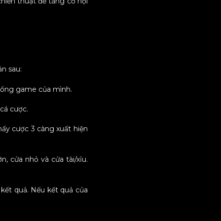
hiến thuật để tăng cơ hội
ản sau:
o cổng game của mình.
 cá cược.
hấy cược 3 càng xuất hiện
, cửa nhỏ và cửa tài/xỉu.
 kết quả. Nếu kết quả của