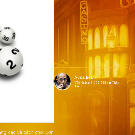
lucky66688888
Vừa thắng 3,202,525 tại Bầu Cua
Nokaikoi77
Vừa thắng 3,202,525 tại Thần
Tài
ắng cao và cách chơi đơn