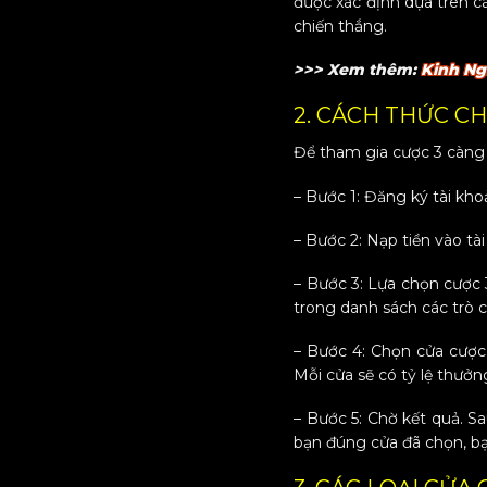
được xác định dựa trên c
chiến thắng.
>>> Xem thêm:
Kinh Ng
2. CÁCH THỨC CH
Để tham gia cược 3 càng 
– Bước 1: Đăng ký tài kh
– Bước 2: Nạp tiền vào tà
– Bước 3: Lựa chọn cược 
trong danh sách các trò c
– Bước 4: Chọn cửa cược.
Mỗi cửa sẽ có tỷ lệ thưởn
– Bước 5: Chờ kết quả. S
bạn đúng cửa đã chọn, b