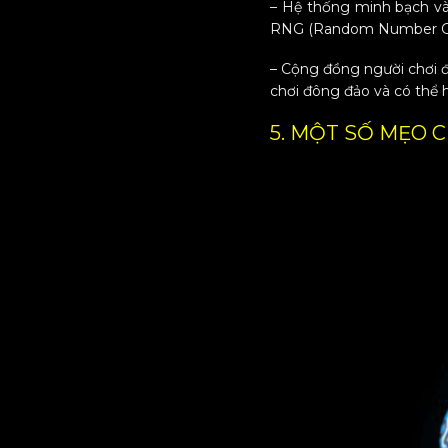
– Hệ thống minh bạch và 
RNG (Random Number Gene
– Cộng đồng người chơi đ
chơi đông đảo và có thể h
5. MỘT SỐ MẸO C