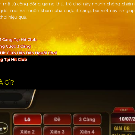
nh mẽ từ cộng đồng game thủ, trò chơi này nhanh chóng chiếm
người mới và muốn khám phá cược 3 càng, bài viết này sẽ giúp
hơi hiệu quả.
 Càng Tại Hit Club
ong Cược 3 Càng
 Hit Club Hấp Dẫn Người Chơi
g Tại Hit Club
À GÌ?