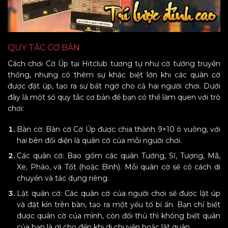
QUY TẮC CƠ BẢN
Cách chơi Cờ Úp tại Hitclub tương tự như cờ tướng truyền
thống, nhưng có thêm sự khác biệt lớn khi các quân cờ
được đặt úp, tạo ra sự bất ngờ cho cả hai người chơi. Dưới
đây là một số quy tắc cơ bản để bạn có thể làm quen với trò
chơi:
Bàn cờ: Bàn cờ Cờ Úp được chia thành 9×10 ô vuông, với
hai bên đối diện là quân cờ của mỗi người chơi.
Các quân cờ: Bao gồm các quân Tướng, Sĩ, Tượng, Mã,
Xe, Pháo, và Tốt (hoặc Bình). Mỗi quân cờ sẽ có cách di
chuyển và tác dụng riêng.
Lật quân cờ: Các quân cờ của người chơi sẽ được lật úp
và đặt kín trên bàn, tạo ra một yếu tố bí ẩn. Bạn chỉ biết
được quân cờ của mình, còn đối thủ thì không biết quân
của bạn là gì cho đến khi di chuyển hoặc lật quân.