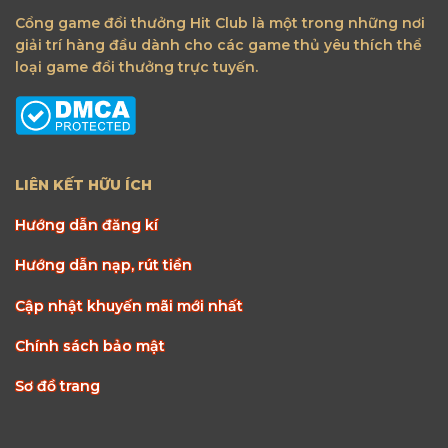
Cổng game đổi thưởng Hit Club là một trong những nơi
giải trí hàng đầu dành cho các game thủ yêu thích thể
loại game đổi thưởng trực tuyến.
LIÊN KẾT HỮU ÍCH
Hướng dẫn đăng kí
Hướng dẫn nạp, rút tiền
Cập nhật khuyến mãi mới nhất
Chính sách bảo mật
Sơ đồ trang