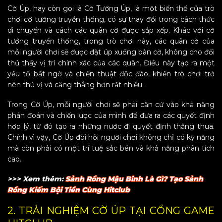
Cờ Úp, hay còn gọi là Cờ Tướng Úp, là một biến thể của trò
chơi cờ tướng truyền thống, có sự thay đổi trong cách thức
di chuyển và cách các quân cờ được sắp xếp. Khác với cờ
tướng truyền thống, trong trò chơi này, các quân cờ của
mỗi người chơi sẽ được đặt úp xuống bàn cờ, không cho đối
thủ thấy vị trí chính xác của các quân. Điều này tạo ra một
yếu tố bất ngờ và chiến thuật độc đáo, khiến trò chơi trở
nên thú vị và căng thẳng hơn rất nhiều.
Trong Cờ Úp, mỗi người chơi sẽ phải căn cứ vào khả năng
phán đoán và chiến lược của mình để đưa ra các quyết định
hợp lý, từ đó tạo ra những nước đi quyết định thắng thua.
Chính vì vậy, Cờ Úp đòi hỏi người chơi không chỉ có kỹ năng
mà còn phải có một trí tuệ sắc bén và khả năng phân tích
cao.
>>> Xem thêm:
Sảnh Rồng Mậu Binh Là Gì? Tạo Sảnh
Rồng Kiếm Bội Tiền Cùng Hitclub
2. TRẢI NGHIỆM CỜ ÚP TẠI CỔNG GAME