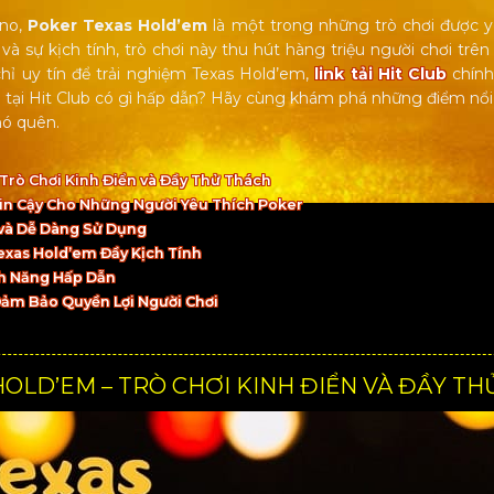
ino,
Poker Texas Hold’em
là một trong những trò chơi được yêu
và sự kịch tính, trò chơi này thu hút hàng triệu người chơi trên
hỉ uy tín để trải nghiệm Texas Hold’em,
link tải Hit Club
chính
tại Hit Club có gì hấp dẫn? Hãy cùng khám phá những điểm nổi b
hó quên.
 Trò Chơi Kinh Điển và Đầy Thử Thách
ỉ Tin Cậy Cho Những Người Yêu Thích Poker
 và Dễ Dàng Sử Dụng
exas Hold’em Đầy Kịch Tính
ính Năng Hấp Dẫn
Đảm Bảo Quyền Lợi Người Chơi
 HOLD’EM – TRÒ CHƠI KINH ĐIỂN VÀ ĐẦY T