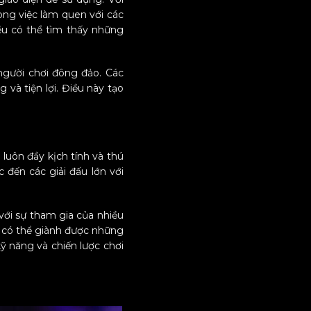
ong việc làm quen với các
ều có thể tìm thấy những
gười chơi đông đảo. Các
và tiện lợi. Điều này tạo
 luôn đầy kịch tính và thú
c đến các giải đấu lớn với
với sự tham gia của nhiều
n có thể giành được những
kỹ năng và chiến lược chơi