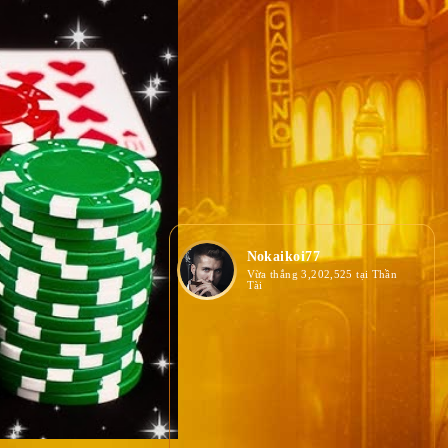
lucky66688888
Vừa thắng 3,202,525 tại Bầu Cua
Nokaikoi77
Vừa thắng 3,202,525 tại Thần
Tài