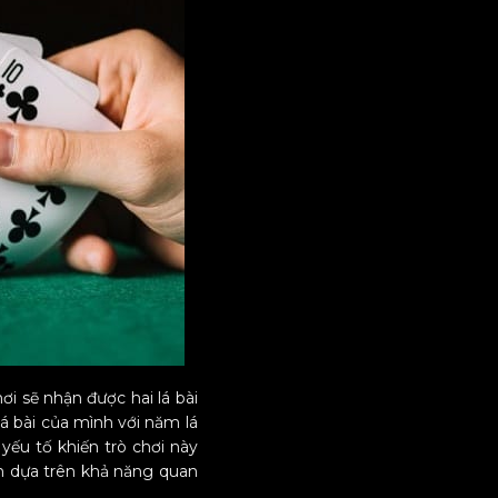
i sẽ nhận được hai lá bài
lá bài của mình với năm lá
yếu tố khiến trò chơi này
nh dựa trên khả năng quan