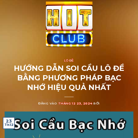
Bỏ
qua
nội
dung
LÔ ĐỀ
HƯỚNG DẪN SOI CẦU LÔ ĐỀ
BẰNG PHƯƠNG PHÁP BẠC
NHỚ HIỆU QUẢ NHẤT
ĐĂNG VÀO
THÁNG 12 23, 2024
BỞI
23
Th12