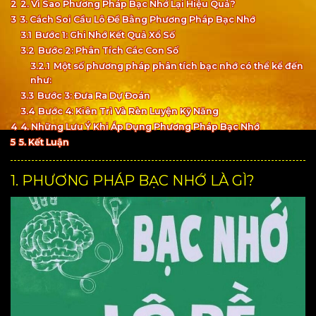
2
2. Vì Sao Phương Pháp Bạc Nhớ Lại Hiệu Quả?
3
3. Cách Soi Cầu Lô Đề Bằng Phương Pháp Bạc Nhớ
3.1
Bước 1: Ghi Nhớ Kết Quả Xổ Số
3.2
Bước 2: Phân Tích Các Con Số
3.2.1
Một số phương pháp phân tích bạc nhớ có thể kể đến
như:
3.3
Bước 3: Đưa Ra Dự Đoán
3.4
Bước 4: Kiên Trì Và Rèn Luyện Kỹ Năng
4
4. Những Lưu Ý Khi Áp Dụng Phương Pháp Bạc Nhớ
5
5. Kết Luận
1. PHƯƠNG PHÁP BẠC NHỚ LÀ GÌ?