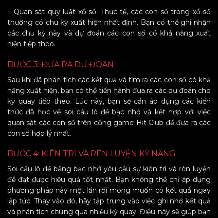
– Quan sát quy luật xổ số: Thực tế, các con số trong xổ số
thường có chu kỳ xuất hiện nhất định. Bạn có thể ghi nhận
các chu kỳ này và dự đoán các con số có khả năng xuất
hiện tiếp theo.
BƯỚC 3: ĐƯA RA DỰ ĐOÁN
Sau khi đã phân tích các kết quả và tìm ra các con số có khả
năng xuất hiện, bạn có thể tiến hành đưa ra các dự đoán cho
kỳ quay tiếp theo. Lúc này, bạn sẽ cần áp dụng các kiến
thức đã học về soi cầu lô đề bạc nhớ và kết hợp với việc
quan sát các con số trên cổng game Hit Club để đưa ra các
con số hợp lý nhất.
BƯỚC 4: KIÊN TRÌ VÀ RÈN LUYỆN KỸ NĂNG
Soi cầu lô đề bằng bạc nhớ yêu cầu sự kiên trì và rèn luyện
để đạt được hiệu quả tốt nhất. Bạn không thể chỉ áp dụng
phương pháp này một lần rồi mong muốn có kết quả ngay
lập tức. Thay vào đó, hãy tập trung vào việc ghi nhớ kết quả
và phân tích chúng qua nhiều kỳ quay. Điều này sẽ giúp bạn