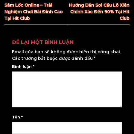
Sâm Lốc Online – Trải
Hướng Dẫn Soi Cầu Lô Xiên
Nghiệm Chơi Bài Đỉnh Cao
Chính Xác Đến 90% Tại Hit
Tại Hit Club
Club
ĐỂ LẠI MỘT BÌNH LUẬN
Email của bạn sẽ không được hiển thị công khai.
Các trường bắt buộc được đánh dấu
*
Bình luận
*
Tên
*