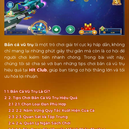
Bắn cá vũ trụ
là một trò chơi giải trí cực kỳ hấp dẫn, không
chỉ mang lại những phút giây thư giãn mà còn là cơ hội để
người chơi kiếm tiền nhanh chóng. Trong bài viết này,
chúng tôi sẽ chia sẻ với bạn những tips chơi bắn cá vũ trụ
hiệu quả tại
Hit Club
, giúp bạn tăng cơ hội thắng lớn và tối
ưu hóa lợi nhuận.
1
1. Bắn Cá Vũ Trụ Là Gì?
2
2. Tips Chơi Bắn Cá Vũ Trụ Hiệu Quả
2.1
2.1. Chọn Loại Đạn Phù Hợp
2.2
2.2. Nắm Vững Quy Tắc Xuất Hiện Của Cá
2.3
2.3. Quan Sát Và Tập Trung
2.4
2.4. Quản Lý Ngân Sách Chơi