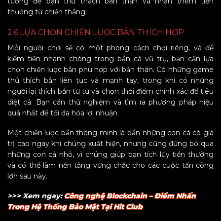
tưởng để bạn thử thách bản thân và nhận thêm tiền
thưởng từ chiến thắng.
2.6.LỰA CHỌN CHIẾN LƯỢC BẮN THÍCH HỢP
Mỗi người chơi sẽ có một phong cách chơi riêng, và để
kiếm tiền nhanh chóng trong bắn cá vũ trụ, bạn cần lựa
chọn chiến lược bắn phù hợp với bản thân. Có những game
thủ thích bắn liên tục và mạnh tay, trong khi có những
người lại thích bắn từ từ và chọn thời điểm chính xác để tiêu
diệt cá. Bạn cần thử nghiệm và tìm ra phương pháp hiệu
quả nhất để tối đa hóa lợi nhuận.
Một chiến lược bắn thông minh là bắn những con cá có giá
trị cao ngay khi chúng xuất hiện, nhưng cũng đừng bỏ qua
những con cá nhỏ, vì chúng giúp bạn tích lũy tiền thưởng
và có thể làm nền tảng vững chắc cho các cuộc tấn công
lớn sau này.
>>> Xem ngay:
Công nghệ Blockchain – Điểm Nhấn
Trong Hệ Thống Bảo Mật Tại Hit Club