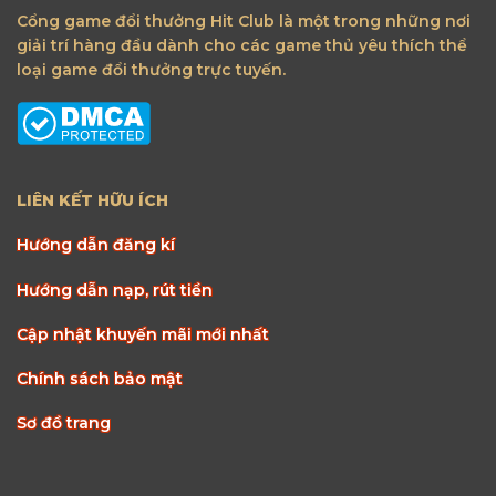
Cổng game đổi thưởng Hit Club là một trong những nơi
giải trí hàng đầu dành cho các game thủ yêu thích thể
loại game đổi thưởng trực tuyến.
LIÊN KẾT HỮU ÍCH
Hướng dẫn đăng kí
Hướng dẫn nạp, rút tiền
Cập nhật khuyến mãi mới nhất
Chính sách bảo mật
Sơ đồ trang