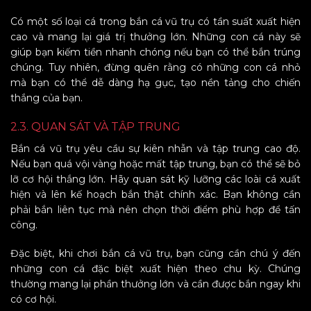
Có một số loại cá trong bắn cá vũ trụ có tần suất xuất hiện
cao và mang lại giá trị thưởng lớn. Những con cá này sẽ
giúp bạn kiếm tiền nhanh chóng nếu bạn có thể bắn trúng
chúng. Tuy nhiên, đừng quên rằng có những con cá nhỏ
mà bạn có thể dễ dàng hạ gục, tạo nền tảng cho chiến
thắng của bạn.
2.3. QUAN SÁT VÀ TẬP TRUNG
Bắn cá vũ trụ yêu cầu sự kiên nhẫn và tập trung cao độ.
Nếu bạn quá vội vàng hoặc mất tập trung, bạn có thể sẽ bỏ
lỡ cơ hội thắng lớn. Hãy quan sát kỹ lưỡng các loài cá xuất
hiện và lên kế hoạch bắn thật chính xác. Bạn không cần
phải bắn liên tục mà nên chọn thời điểm phù hợp để tấn
công.
Đặc biệt, khi chơi bắn cá vũ trụ, bạn cũng cần chú ý đến
những con cá đặc biệt xuất hiện theo chu kỳ. Chúng
thường mang lại phần thưởng lớn và cần được bắn ngay khi
có cơ hội.