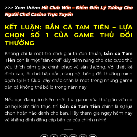
>>> Xem thêm:
Hit Club Win – Điểm Đến Lý Tưởng Cho
Người Chơi Casino Trực Tuyến
KẾT LUẬN: BẮN CÁ TAM TIÊN – LỰA
CHỌN SỐ 1 CỦA GAME THỦ ĐỔI
THƯỞNG
Không chỉ là một trò chơi giải trí đơn thuần,
bắn cá Tam
Tiên
còn là một “sân chơi” đầy tiềm năng cho các cược thủ
yêu thích cảm giác chinh phục và săn thưởng. Với thiết kế
đỉnh cao, lối chơi hấp dẫn, cùng hệ thống đổi thưởng minh
bạch tại Hit Club, đây chắc chắn là một trong những game
bắn cá không thể bỏ lỡ trong năm nay.
Nếu bạn đang tìm kiếm một tựa game vừa thư giãn vừa có
cơ hội kiếm tiền thực, thì
bắn cá Tam Tiên
chính là sự lựa
chọn hoàn hảo dành cho bạn. Hãy tham gia ngay hôm nay
và khẳng định đẳng cấp bắn cá của chính mình!