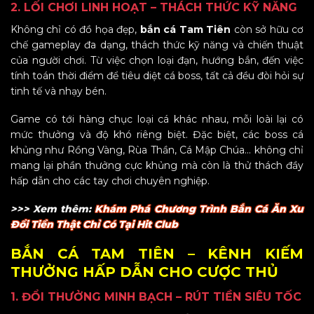
2. LỐI CHƠI LINH HOẠT – THÁCH THỨC KỸ NĂNG
Không chỉ có đồ họa đẹp,
bắn cá Tam Tiên
còn sở hữu cơ
chế gameplay đa dạng, thách thức kỹ năng và chiến thuật
của người chơi. Từ việc chọn loại đạn, hướng bắn, đến việc
tính toán thời điểm để tiêu diệt cá boss, tất cả đều đòi hỏi sự
tinh tế và nhạy bén.
Game có tới hàng chục loại cá khác nhau, mỗi loài lại có
mức thưởng và độ khó riêng biệt. Đặc biệt, các boss cá
khủng như Rồng Vàng, Rùa Thần, Cá Mập Chúa… không chỉ
mang lại phần thưởng cực khủng mà còn là thử thách đầy
hấp dẫn cho các tay chơi chuyên nghiệp.
>>> Xem thêm:
Khám Phá Chương Trình Bắn Cá Ăn Xu
Đổi Tiền Thật Chỉ Có Tại Hit Club
BẮN CÁ TAM TIÊN – KÊNH KIẾM
THƯỞNG HẤP DẪN CHO CƯỢC THỦ
1. ĐỔI THƯỞNG MINH BẠCH – RÚT TIỀN SIÊU TỐC