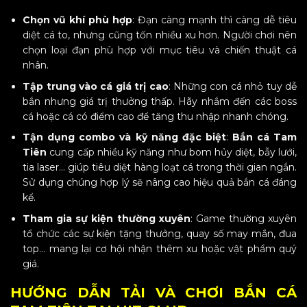
Chọn vũ khí phù hợp
: Đạn càng mạnh thì càng dễ tiêu
diệt cá to, nhưng cũng tốn nhiều xu hơn. Người chơi nên
chọn loại đạn phù hợp với mục tiêu và chiến thuật cá
nhân.
Tập trung vào cá giá trị cao
: Những con cá nhỏ tuy dễ
bắn nhưng giá trị thưởng thấp. Hãy nhắm đến các boss
cá hoặc cá có điểm cao để tăng thu nhập nhanh chóng.
Tận dụng combo và kỹ năng đặc biệt
:
Bắn cá Tam
Tiên
cung cấp nhiều kỹ năng như bom hủy diệt, bẫy lưới,
tia laser… giúp tiêu diệt hàng loạt cá trong thời gian ngắn.
Sử dụng chúng hợp lý sẽ nâng cao hiệu quả bắn cá đáng
kể.
Tham gia sự kiện thường xuyên
: Game thường xuyên
tổ chức các sự kiện tặng thưởng, quay số may mắn, đua
top… mang lại cơ hội nhận thêm xu hoặc vật phẩm quý
giá.
HƯỚNG DẪN TẢI VÀ CHƠI BẮN CÁ