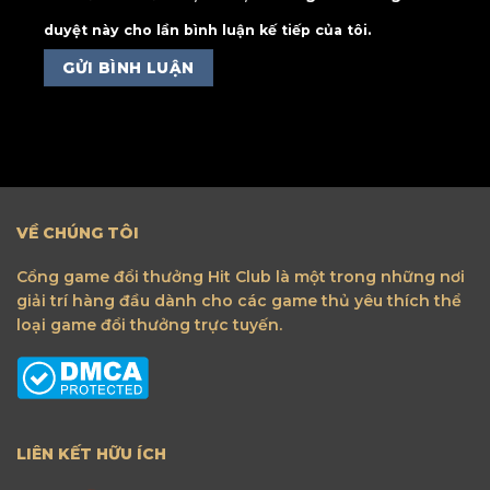
duyệt này cho lần bình luận kế tiếp của tôi.
VỀ CHÚNG TÔI
Cổng game đổi thưởng Hit Club là một trong những nơi
giải trí hàng đầu dành cho các game thủ yêu thích thể
loại game đổi thưởng trực tuyến.
LIÊN KẾT HỮU ÍCH