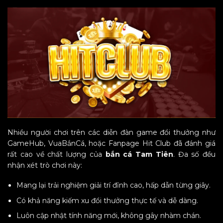
Nhiều người chơi trên các diễn đàn game đổi thưởng như
GameHub, VuaBắnCá, hoặc Fanpage Hit Club đã đánh giá
rất cao về chất lượng của
bắn cá Tam Tiên
. Đa số đều
nhận xét trò chơi này:
Mang lại trải nghiệm giải trí đỉnh cao, hấp dẫn từng giây.
Có khả năng kiếm xu đổi thưởng thực tế và dễ dàng.
Luôn cập nhật tính năng mới, không gây nhàm chán.