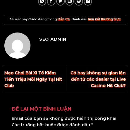
Bài viết này được đăng trong
Bắn Cá
. Đánh dấu
liên kết thường trực
.
SEO ADMIN
Mẹo Chơi Bài Xì Tố Kiếm
Có hay không sự gian lận
Tiền Triệu Mỗi Ngày Tại Hit
đến từ các dealer tại Live
Club
Casino Hit Club?
ĐỂ LẠI MỘT BÌNH LUẬN
Email của bạn sẽ không được hiển thị công khai.
Các trường bắt buộc được đánh dấu
*