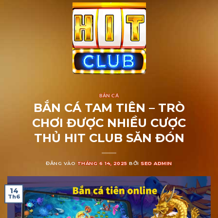
Bỏ
qua
nội
dung
BẮN CÁ
BẮN CÁ TAM TIÊN – TRÒ
CHƠI ĐƯỢC NHIỀU CƯỢC
THỦ HIT CLUB SĂN ĐÓN
ĐĂNG VÀO
THÁNG 6 14, 2025
BỞI
SEO ADMIN
14
Th6