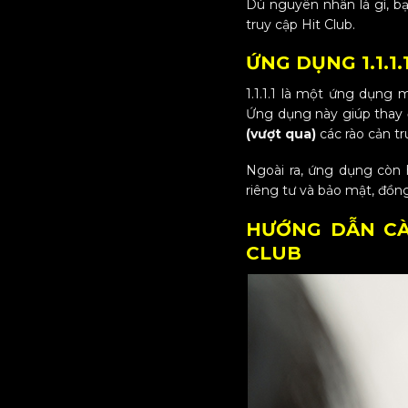
Dù nguyên nhân là gì, bạ
truy cập Hit Club.
ỨNG DỤNG 1.1.1.
1.1.1.1 là một ứng dụng 
Ứng dụng này giúp thay 
(vượt qua)
các rào cản t
Ngoài ra, ứng dụng còn
riêng tư và bảo mật, đồng
HƯỚNG DẪN CÀI
CLUB