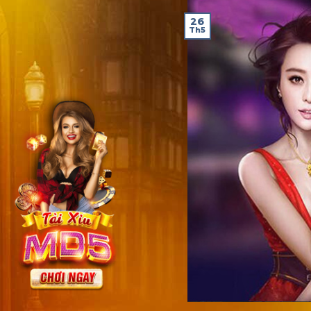
26
Th5