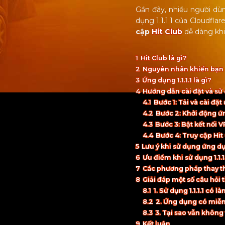
Gần đây, nhiều người dù
dụng 1.1.1.1 của Cloudfla
cập
Hit Club
dễ dàng khi
1
Hit Club là gì?
2
Nguyên nhân khiến bạn 
3
Ứng dụng 1.1.1.1 là gì?
4
Hướng dẫn cài đặt và sử 
4.1
Bước 1: Tải và cài đặt 
4.2
Bước 2: Khởi động ứ
4.3
Bước 3: Bật kết nối 
4.4
Bước 4: Truy cập Hit
5
Lưu ý khi sử dụng ứng dụn
6
Ưu điểm khi sử dụng 1.1.1
7
Các phương pháp thay th
8
Giải đáp một số câu hỏi
8.1
1. Sử dụng 1.1.1.1 c
8.2
2. Ứng dụng có miễ
8.3
3. Tại sao vẫn không t
9
Kết luận