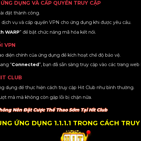
 ỨNG DỤNG VÀ CẤP QUYỀN TRUY CẬP
ài đặt thành công.
 dịch vụ và cấp quyền VPN cho ứng dụng khi được yêu cầu.
with WARP
” để bật chức năng mã hóa kết nối.
I VPN
iao diện chính của ứng dụng để kích hoạt chế độ bảo vệ.
sang “
Connected
”, bạn đã sẵn sàng truy cập vào các trang web 
HIT CLUB
g dụng để thực hiện cách truy cập Hit Club như bình thường.
ượt mà mà không còn gặp lỗi bị chặn nữa.
hông Nên Đặt Cược Thể Thao Sớm Tại Hit Club
ỤNG ỨNG DỤNG 1.1.1.1 TRONG CÁCH TRUY