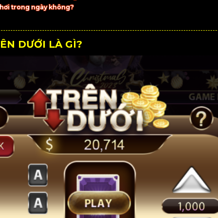
 chơi trong ngày không?
RÊN DƯỚI LÀ GÌ?