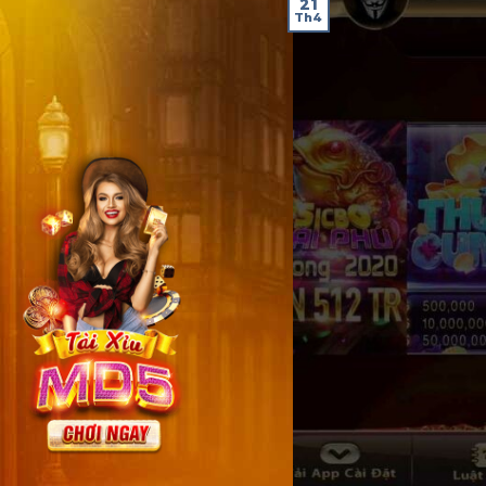
21
Th4