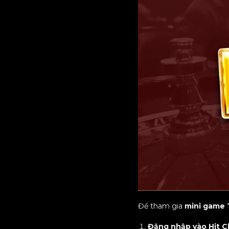
Để tham gia
mini game 
Đăng nhập vào Hit C