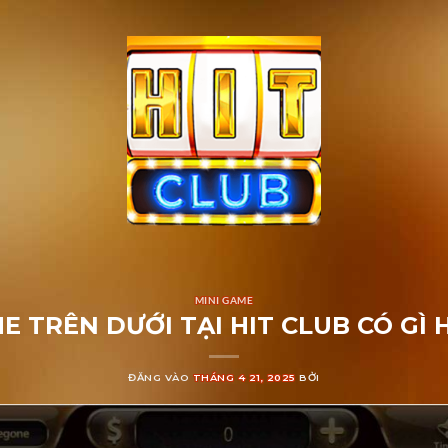
MINI GAME
E TRÊN DƯỚI TẠI HIT CLUB CÓ GÌ
ĐĂNG VÀO
THÁNG 4 21, 2025
BỞI