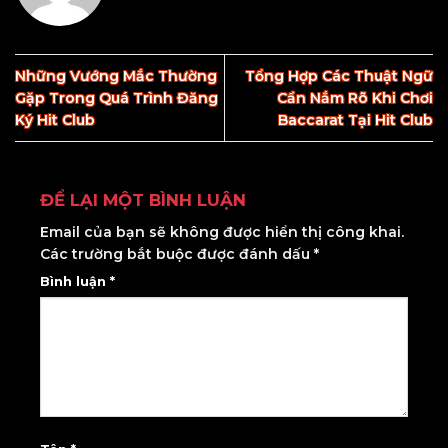
Những Vướng Mắc Thường
Tổng Hợp Các Thuật Ngữ
Gặp Trong Quá Trình Đăng
Cần Nắm Rõ Khi Chơi
Ký Hit Club
Baccarat Tại Hit Club
ĐỂ LẠI MỘT BÌNH LUẬN
Email của bạn sẽ không được hiển thị công khai.
Các trường bắt buộc được đánh dấu
*
Bình luận
*