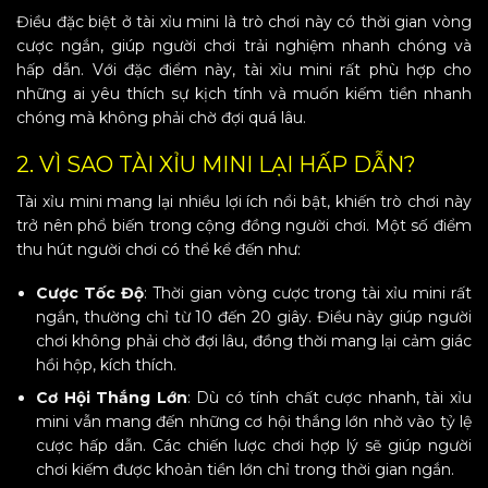
Điều đặc biệt ở tài xỉu mini là trò chơi này có thời gian vòng
cược ngắn, giúp người chơi trải nghiệm nhanh chóng và
hấp dẫn. Với đặc điểm này, tài xỉu mini rất phù hợp cho
những ai yêu thích sự kịch tính và muốn kiếm tiền nhanh
chóng mà không phải chờ đợi quá lâu.
2. VÌ SAO TÀI XỈU MINI LẠI HẤP DẪN?
Tài xỉu mini mang lại nhiều lợi ích nổi bật, khiến trò chơi này
trở nên phổ biến trong cộng đồng người chơi. Một số điểm
thu hút người chơi có thể kể đến như:
Cược Tốc Độ
: Thời gian vòng cược trong tài xỉu mini rất
ngắn, thường chỉ từ 10 đến 20 giây. Điều này giúp người
chơi không phải chờ đợi lâu, đồng thời mang lại cảm giác
hồi hộp, kích thích.
Cơ Hội Thắng Lớn
: Dù có tính chất cược nhanh, tài xỉu
mini vẫn mang đến những cơ hội thắng lớn nhờ vào tỷ lệ
cược hấp dẫn. Các chiến lược chơi hợp lý sẽ giúp người
chơi kiếm được khoản tiền lớn chỉ trong thời gian ngắn.