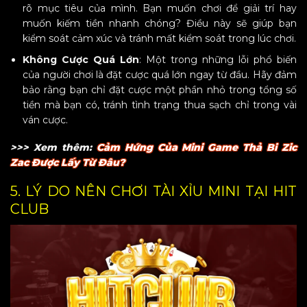
rõ mục tiêu của mình. Bạn muốn chơi để giải trí hay
muốn kiếm tiền nhanh chóng? Điều này sẽ giúp bạn
kiểm soát cảm xúc và tránh mất kiểm soát trong lúc chơi.
Không Cược Quá Lớn
: Một trong những lỗi phổ biến
của người chơi là đặt cược quá lớn ngay từ đầu. Hãy đảm
bảo rằng bạn chỉ đặt cược một phần nhỏ trong tổng số
tiền mà bạn có, tránh tình trạng thua sạch chỉ trong vài
ván cược.
>>> Xem thêm:
Cảm Hứng Của Mini Game Thả Bi Zic
Zac Được Lấy Từ Đâu?
5. LÝ DO NÊN CHƠI TÀI XỈU MINI TẠI HIT
CLUB